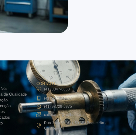
CONTATO
 Nós
(41) 3347-6658
ca de Qualidade
(41) 98738-9757
ração
enção
(41) 98729-5975
tos
calibrapar@calibrapar.com.br
icados
to
Rua Jorge Simão, 59 Alto Boqueirão ·
Curitiba–PR