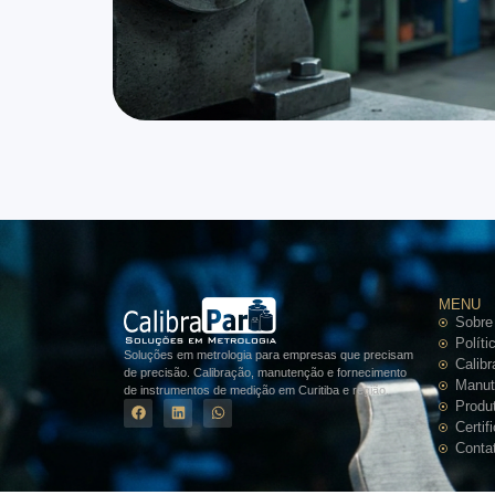
MENU
Sobre
Políti
Soluções em metrologia para empresas que precisam
Calib
de precisão. Calibração, manutenção e fornecimento
Manut
de instrumentos de medição em Curitiba e região.
Produ
Certif
Conta