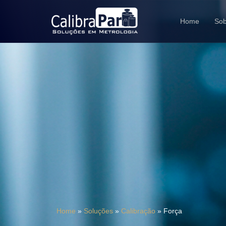
Home
Sob
Home
»
Soluções
»
Calibração
»
Força