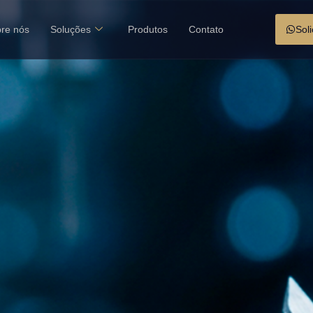
re nós
Soluções
Produtos
Contato
Sol